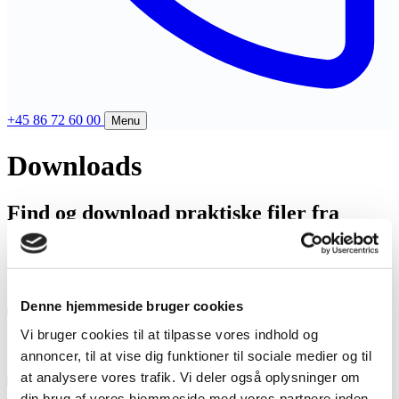
+45 86 72 60 00
Menu
Downloads
Produkter
Compliance
Support
Find og download praktiske filer fra
Bliv compliant
Digisense A/S til eget brug.
FAQ
Virksomheder
Digisense
Kontakt
Revisorer
Digiflow
Historie
Fjernsupport (Mac)
EV-IS
Denne hjemmeside bruger cookies
Blog
Fjernsupport (PC)
Foreninger
Vi bruger cookies til at tilpasse vores indhold og
Presse
Digiflow login
Vis 4 mere
Processen for forhandlere
annoncer, til at vise dig funktioner til sociale medier og til
Job
Compliance Portal login
E-faktura infrastruktur
at analysere vores trafik. Vi deler også oplysninger om
Kontakt os
Priser
Vælg løsning
din brug af vores hjemmeside med vores partnere inden