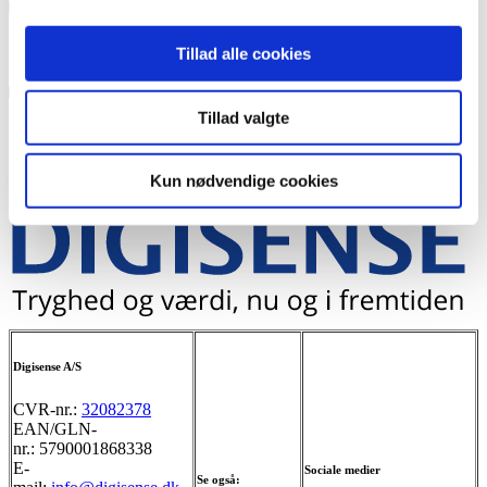
Partnermulighed
E-faktura
Digiflow logo
Tillad alle cookies
Digiflow
Rådgivning
Tillad valgte
Fotos
Systemer
Tilskud
Kun nødvendige cookies
E-faktura
Complianceguide 2025
Paperflow AI bilagscan
Se Paperflow
Digisense A/S
CVR-nr.:
32082378
EAN/GLN-
nr.: 5790001868338
E-
Sociale medier
Se også: