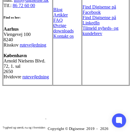
mail:
info@digisense.dk
Tlf.:
86 72 60 00
Find Digisense på
Blog
Facebook
Artikler
Find Digisense på
Find os her:
FAQ
LinkedIn
Øvrige
Tilmeld nyheds- og
Aarhus
downloads
kundebrev
Viengevej 100
Kontakt os
8240
Risskov
rutevejledning
København
Arnold Nielsens Blvd.
72, 1. sal
2650
Hvidovre
rutevejledning
Copyright © Digisense
2019
‐
2026