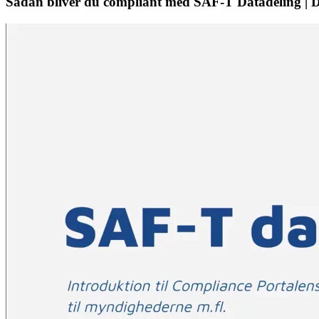
Sådan bliver du compliant med SAF-T Datadeling | D