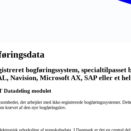
føringsdata
istreret bogføringssystem, specialtilpasset b
L, Navision, Microsoft AX, SAP eller et hel
T Datadeling modulet
somheder, der arbejder med ikke-registrerede bogføringssystemer. Dette
om krævet af den nye bogføringslov.
elektronisk udveksling af regnskabsdata. I Danmark er det en central d