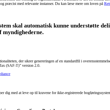
gt og præcist med relevante instanser. Du kan læse mere om loven på
Ret
stem skal automatisk kunne understøtte delin
af myndighederne.
tionaliteten, der sikrer genereringen af en standardfil i overensstemm
Tax (SAF-T)” version 2.0.
pliance
er dig med at leve op til kravene for ikke-registrerede bogføringssyste