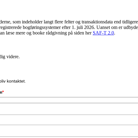
ne, som indeholder langt flere felter og transaktionsdata end tidligere.
egistrerede bogføringssystemer efter 1. juli 2026. Uanset om er udbyder 
u kan læse mere og booke rådgivning på siden her
SAF-T 2.0
.
dig videre.
liv kontaktet.
m
*