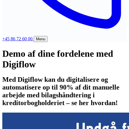
+45 86 72 60 00
Menu
Demo af dine fordelene med
Produkter
Digiflow
Compliance
Support
Bliv compliant
Med Digiflow kan du digitalisere og
FAQ
Virksomheder
Digisense
automatisere op til 90% af dit manuelle
Kontakt
Revisorer
arbejde med bilagshåndtering i
Historie
Fjernsupport (Mac)
EV-IS
kreditorbogholderiet – se her hvordan!
Blog
Fjernsupport (PC)
Foreninger
Presse
Digiflow login
Vis 4 mere
Job
Compliance Portal login
E-faktura infrastruktur
Kontakt os
Priser
Vælg løsning