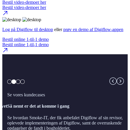
Bestil video-demoer her
Bestil video-demoer her
Log på Digiflow til desktop
eller
prøv en demo af Digiflow-appen
Bestil online 1-til-1 demo
Bestil online 1-til-1 demo
Se vores kundecases
owet
Så nemt er det at komme i gang
Se hvordan Smoke-IT, der fik anbefalet Digiflow af sin revisor,
oplevede implementeringen af Digiflow, samt de overraskende
opdagelser de fandt i bogholderiet.