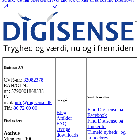
Digisense A/S
CVR-nr.:
32082378
EAN/GLN-
nr.: 5790001868338
E-
Sociale medier
Se også:
mail:
info@digisense.dk
Tlf.:
86 72 60 00
Find Digisense på
Blog
Facebook
Artikler
Find Digisense på
Find os her:
FAQ
LinkedIn
Øvrige
Tilmeld nyheds- og
Aarhus
downloads
kundebrev
Viengevej 100