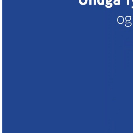
Øvrige Downloads
Om løsninger
Viden om e-faktura
FAQ
Vejledning til API
E-invoice
(EN)
Mastering KSeF
KSeF Partner
KSeF Report
Godkendelsesflow Digiflow
Om Digiflow
Digiflow til Business Central
Til e-conomic
Til skoler
Til Helios
Vis 4 mere
Til Business Central