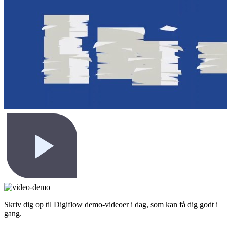
Partnermulighed
E-faktura
Digiflow
Rådgivning
Systemer
Tilskud
E-faktura
Complianceguide 2025
Paperflow AI bilagscan
Se Paperflow
Skriv dig op til Digiflow demo-videoer i dag, som kan få dig godt i
gang.