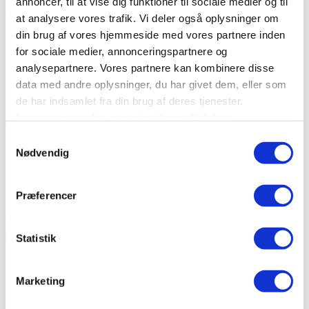
annoncer, til at vise dig funktioner til sociale medier og til
Læs mere
Partnermulighed
at analysere vores trafik. Vi deler også oplysninger om
E-faktura
din brug af vores hjemmeside med vores partnere inden
Digiflow
for sociale medier, annonceringspartnere og
Digitalt godkendelsesflow
analysepartnere. Vores partnere kan kombinere disse
Rådgivning
data med andre oplysninger, du har givet dem, eller som
Digiflow giver dine bilag en effektiv digital rejse fra modtagelse til
Systemer
bogføring med fuld revisionsspor.
de har indsamlet fra din brug af deres tjenester.
Tilskud
Læs vores cookie- og privatlivspolitik her
Læs mere
E-faktura
Samtykkevalg
Complianceguide 2025
Compliance
Nødvendig
Paperflow AI bilagscan
Bliv klar til den nye bogføringslov og dokumentér dit setup til
Se Paperflow
revisor- og myndighedskontrol.
Præferencer
Læs mere
Statistik
Marketing