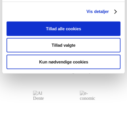
Vis detaljer
Compliance, uden at skifte ERP-system
Tillad alle cookies
Du kan omstille til den nye bogføringslov ved at bevare dit
nuværende ERP-/bogføringssystem, så du kan beholde dit
nuværende setup, men samtidig høste fordelene, som en digital
Tillad valgte
transformation af bogføringsloven lægger op til.
Kun nødvendige cookies
Digisense-moduler er designet til nem og
effektiv udvidelse af følgende systemer: