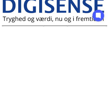
Digisense A/S
CVR-nr.:
32082378
EAN/GLN-
nr.: 5790001868338
E-
Sociale medier
Se også:
mail:
info@digisense.dk
Tlf.:
86 72 60 00
Find Digisense på
Blog
Facebook
Artikler
Find Digisense på
Find os her:
FAQ
LinkedIn
Øvrige
Tilmeld nyheds- og
Aarhus
downloads
kundebrev
Viengevej 100
Kontakt os
8240
Risskov
rutevejledning
København