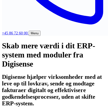
+45 86 72 60 00
Menu
Skab mere værdi i dit ERP-
Produkter
system med moduler fra
Compliance
Support
Bliv compliant
Digisense
FAQ
Virksomheder
Digisense
Kontakt
Revisorer
Digisense hjælper virksomheder med at
Historie
Fjernsupport (Mac)
EV-IS
leve op til lovkrav, sende og modtage
Blog
Fjernsupport (PC)
Foreninger
fakturaer digitalt og effektivisere
Presse
Digiflow login
Vis 4 mere
godkendelsesprocesser, uden at skifte
Job
Compliance Portal login
ERP-system.
E-faktura infrastruktur
Kontakt os
Priser
Vælg løsning